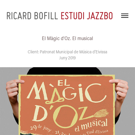
El Màgic d'Oz. El musical
Client: Patronat Municipal de Música d'Eivissa
Juny 2019