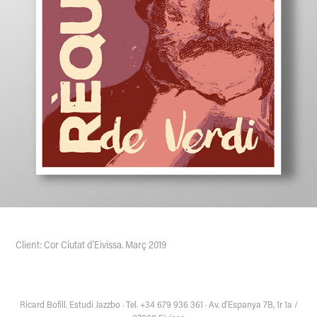
Client: Cor Ciutat d'Eivissa. Març 2019
Ricard Bofill. Estudi Jazzbo · Tel. +34 679 936 361 · Av. d'Espanya 7B, 1r 1a /